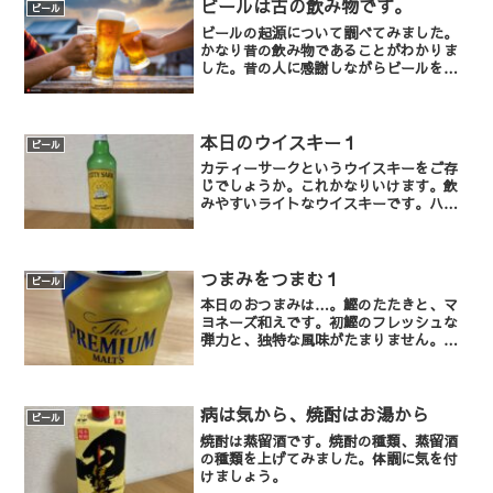
ビールは古の飲み物です。
ビール
ビールの起源について調べてみました。
かなり昔の飲み物であることがわかりま
した。昔の人に感謝しながらビールを飲
んでおります。
本日のウイスキー１
ビール
カティーサークというウイスキーをご存
じでしょうか。これかなりいけます。飲
みやすいライトなウイスキーです。ハイ
ボールにして飲むのがお勧めですよ。
つまみをつまむ１
ビール
本日のおつまみは…。鰹のたたきと、マ
ヨネーズ和えです。初鰹のフレッシュな
弾力と、独特な風味がたまりません。よ
いおつまみでした。
病は気から、焼酎はお湯から
ビール
焼酎は蒸留酒です。焼酎の種類、蒸留酒
の種類を上げてみました。体調に気を付
けましょう。