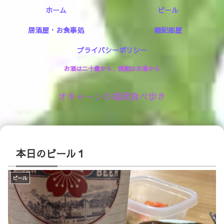
ホーム
ビール
居酒屋・お食事処
雑記部屋
プライバシーポリシー
お酒は二十歳から、焼酎はお湯から
オキャーンの福岡食べ歩き
本日のビール１
ビール